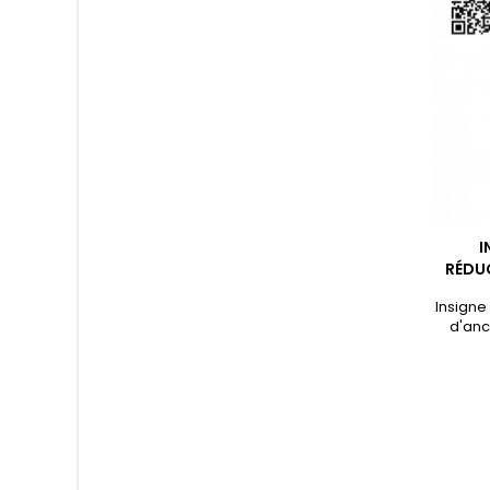
I
RÉDUC
Insigne
d'anc