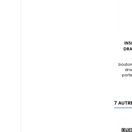
INS
DRA
boutonn
dra
porte
7 AUTR