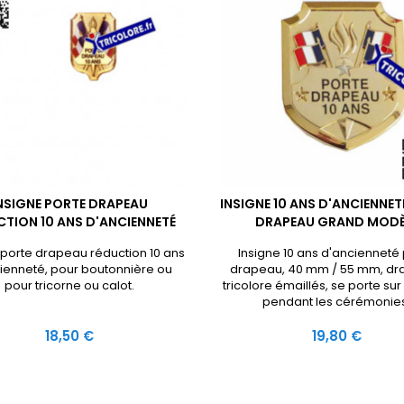
NSIGNE PORTE DRAPEAU
INSIGNE 10 ANS D'ANCIENNET
TION 10 ANS D'ANCIENNETÉ
DRAPEAU GRAND MODÈ
 porte drapeau réduction 10 ans
Insigne 10 ans d'ancienneté
ienneté, pour boutonnière ou
drapeau, 40 mm / 55 mm, dr
pour tricorne ou calot.
tricolore émaillés, se porte sur
pendant les cérémonies
Prix
Prix
18,50 €
19,80 €