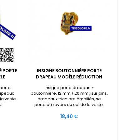
É PORTE
INSIGNE BOUTONNIÈRE PORTE
EC
LE
DRAPEAU MODÈLE RÉDUCTION
 porte
Insigne porte drapeau -
Ecusson
apeaux
boutonnière, 12 mm / 20 mm , sur pins,
sur velc
 la veste
drapeaux tricolore émaillés, se
.
porte au revers du col de la veste.
Prix
18,40 €