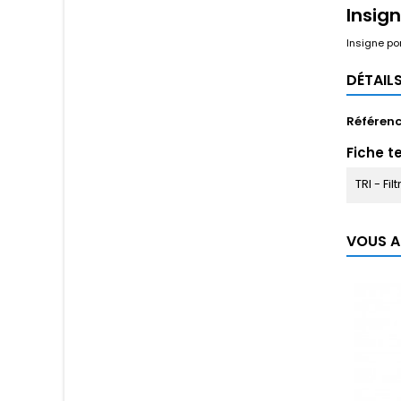
Insig
Insigne po
DÉTAIL
Référen
Fiche t
TRI - Fil
VOUS A