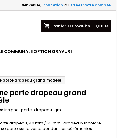
Bienvenue,
Connexion
ou
Créez votre compte
shopping_cart
Panier:
0
Produits - 0,00 €
LE COMMUNALE OPTION GRAVURE
ne porte drapeau grand modèle
gne porte drapeau grand
èle
ce
insigne-porte-drapeau-gm
porte drapeau, 40 mm / 55 mm , drapeaux tricolore
, se porte sur la veste pendant les cérémonies.