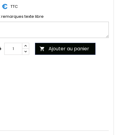
0 €
TTC
x remarques texte libre
Ajouter au panier
é
