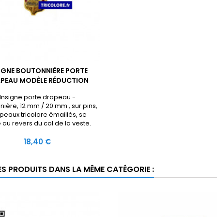
IGNE BOUTONNIÈRE PORTE
PEAU MODÈLE RÉDUCTION
Insigne porte drapeau -
ière, 12 mm / 20 mm , sur pins,
peaux tricolore émaillés, se
 au revers du col de la veste.
Prix
18,40 €
ES PRODUITS DANS LA MÊME CATÉGORIE :