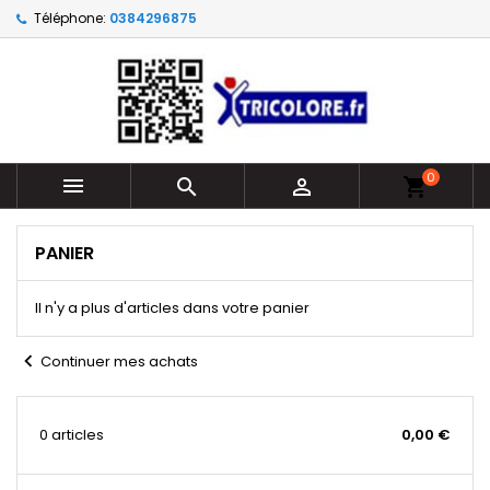
Téléphone:
0384296875
0



shopping_cart
PANIER
Il n'y a plus d'articles dans votre panier
chevron_left
Continuer mes achats
0 articles
0,00 €