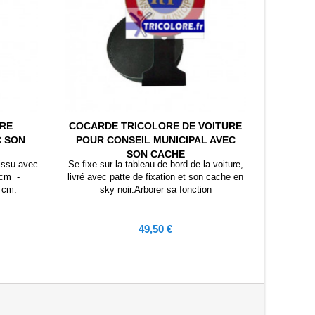
ORE
COCARDE TRICOLORE DE VOITURE
COCARD
C SON
POUR CONSEIL MUNICIPAL AVEC
POUR 
SON CACHE
tissu avec
Se fixe sur la tableau de bord de la voiture,
Se fixe su
5 cm -
livré avec patte de fixation et son cache en
livré ave
0 cm.
sky noir.Arborer sa fonction
s
Prix
49,50 €