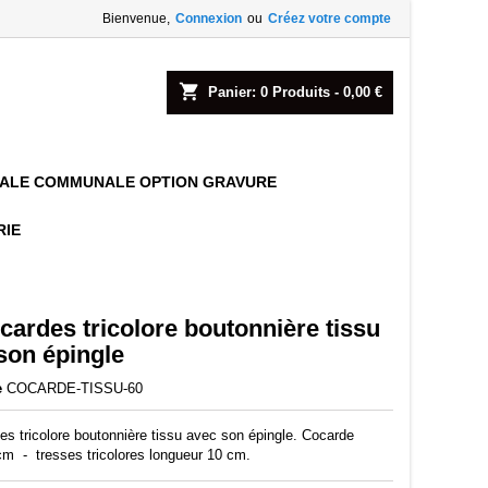
Bienvenue,
Connexion
ou
Créez votre compte
shopping_cart
Panier:
0
Produits - 0,00 €
TALE COMMUNALE OPTION GRAVURE
RIE
cardes tricolore boutonnière tissu
son épingle
e
COCARDE-TISSU-60
es tricolore boutonnière tissu avec son épingle. Cocarde
cm - tresses tricolores longueur 10 cm.