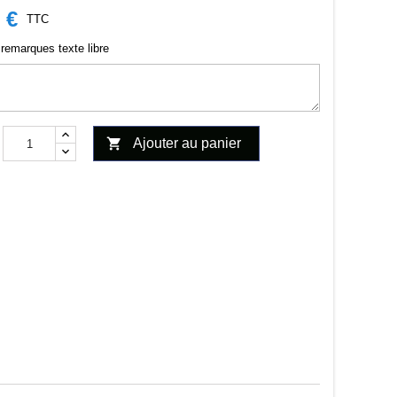
 €
TTC
remarques texte libre

Ajouter au panier