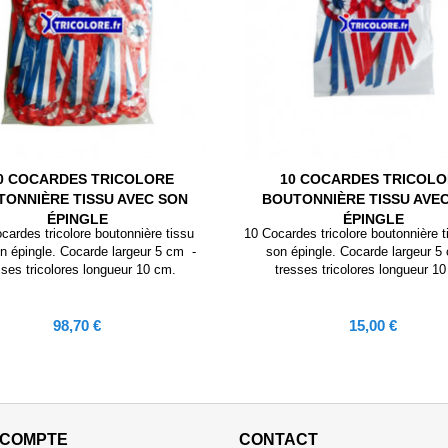
0 COCARDES TRICOLORE
10 COCARDES TRICOL
TONNIÈRE TISSU AVEC SON
BOUTONNIÈRE TISSU AVE
ÉPINGLE
ÉPINGLE
cardes tricolore boutonnière tissu
10 Cocardes tricolore boutonnière 
n épingle. Cocarde largeur 5 cm -
son épingle. Cocarde largeur 
sses tricolores longueur 10 cm.
tresses tricolores longueur 1
Prix
Prix
98,70 €
15,00 €
 COMPTE
CONTACT