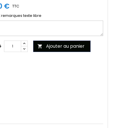
0 €
TTC
x remarques texte libre
Ajouter au panier
é
