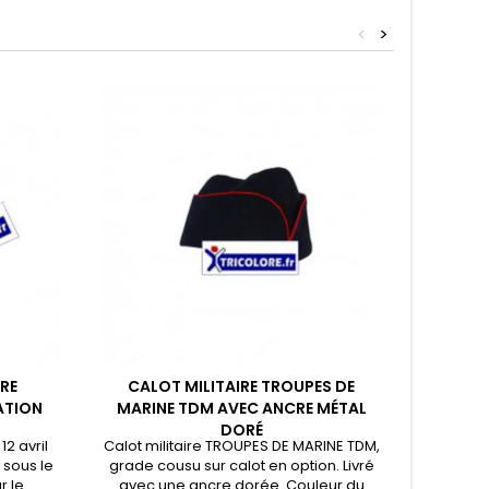
<
>
RE
CALOT MILITAIRE TROUPES DE
PORT
ATION
MARINE TDM AVEC ANCRE MÉTAL
DORÉ
2 avril
Calot militaire TROUPES DE MARINE TDM,
Porte 
 sous le
grade cousu sur calot en option. Livré
médai
r le
avec une ancre dorée. Couleur du
comme fi