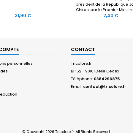
président de la République 
Chirac, par le Premier Ministre
Prix
Jospin, par le Ministre de la 
Prix
31,90 €
2,40 €
Alain Richard. Cette médaill
destinée au titulaires du ti
reconnaissance de la Nat
 COMPTE
CONTACT
ions personnelles
Tricolore.fr
des
BP 52 - 90101 Delle Cedex
Téléphone:
0384296875
s
Email:
contact@tricolore.fr
réduction
© Copyright 2026 Tricolore.fr. All Rights Reserved.