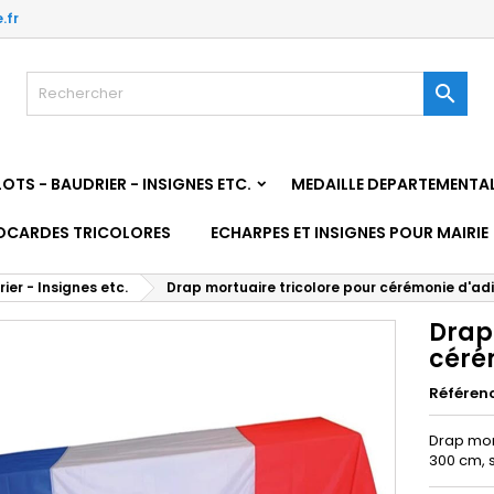
.fr

TS - BAUDRIER - INSIGNES ETC.
MEDAILLE DEPARTEMENTA
OCARDES TRICOLORES
ECHARPES ET INSIGNES POUR MAIRIE
r - Insignes etc.
Drap mortuaire tricolore pour cérémonie d'ad
Drap
céré
Référen
Drap mort
300 cm, 