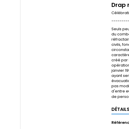
Drap 
Célébrati
--------
Seuls peu
du combat
réfractai
civils, f
circonsta
caractère
créé par 
opération
janvier 1
ayant ser
évacuatio
pas modif
d'entre e
de person
DÉTAIL
Référen