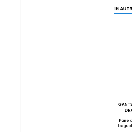
16 AUT
GANTS
DR
Paire 
baguett