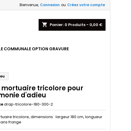
Bienvenue,
Connexion
ou
Créez votre compte
shopping_cart
Panier:
0
Produits - 0,00 €
LE COMMUNALE OPTION GRAVURE
ieu
 mortuaire tricolore pour
monie d'adieu
ce
drap-tricolore-180-300-2
uaire tricolore, dimensions : largeur 180 cm, longueur
sans frange